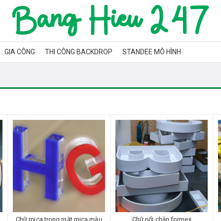
GIA CÔNG
THI CÔNG BACKDROP
STANDEE MÔ HÌNH
Chữ mica trong mặt mica màu
Chữ nổi chân formex