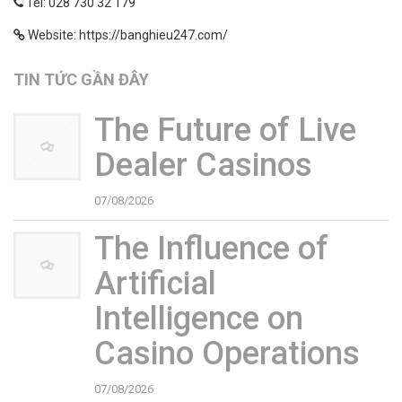
Tel: 028 730 32 179
Website: https://banghieu247.com/
TIN TỨC GẦN ĐÂY
The Future of Live
Dealer Casinos
07/08/2026
The Influence of
Artificial
Intelligence on
Casino Operations
07/08/2026