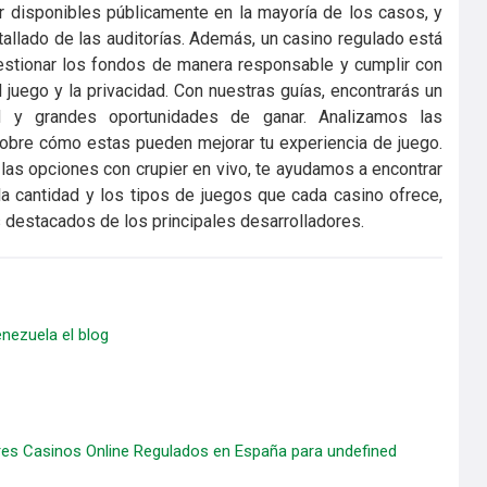
 disponibles públicamente en la mayoría de los casos, y
allado de las auditorías. Además, un casino regulado está
estionar los fondos de manera responsable y cumplir con
l juego y la privacidad. Con nuestras guías, encontrarás un
d y grandes oportunidades de ganar. Analizamos las
obre cómo estas pueden mejorar tu experiencia de juego.
as opciones con crupier en vivo, te ayudamos a encontrar
a cantidad y los tipos de juegos que cada casino ofrece,
destacados de los principales desarrolladores.
nezuela el blog
es Casinos Online Regulados en España para undefined