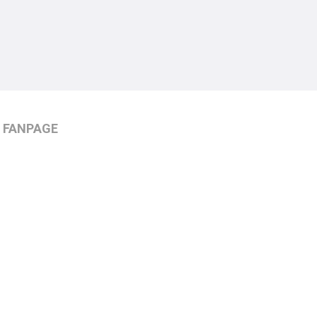
FANPAGE