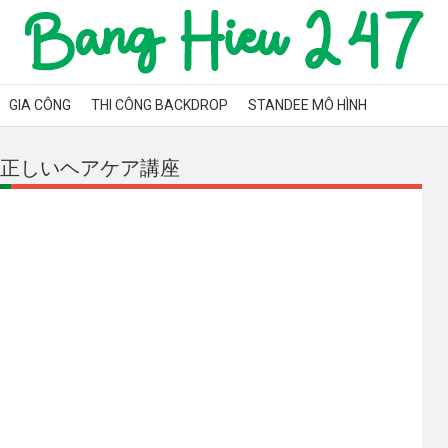
GIA CÔNG
THI CÔNG BACKDROP
STANDEE MÔ HÌNH
?正しいヘアケア講座