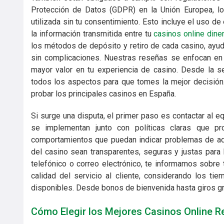
Protección de Datos (GDPR) en la Unión Europea, lo 
utilizada sin tu consentimiento. Esto incluye el uso d
la información transmitida entre tu
casinos online diner
los métodos de depósito y retiro de cada casino, ayud
sin complicaciones. Nuestras reseñas se enfocan en
mayor valor en tu experiencia de casino. Desde la se
todos los aspectos para que tomes la mejor decisión.
probar los principales casinos en España.
Si surge una disputa, el primer paso es contactar al e
se implementan junto con políticas claras que 
comportamientos que puedan indicar problemas de adi
del casino sean transparentes, seguras y justas para 
telefónico o correo electrónico, te informamos sobre
calidad del servicio al cliente, considerando los t
disponibles. Desde bonos de bienvenida hasta giros g
Cómo Elegir los Mejores Casinos Online 