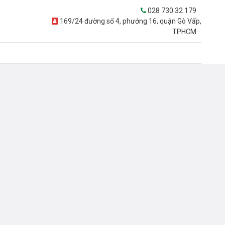
028 730 32 179
169/24 đường số 4, phướng 16, quận Gò Vấp,
TPHCM