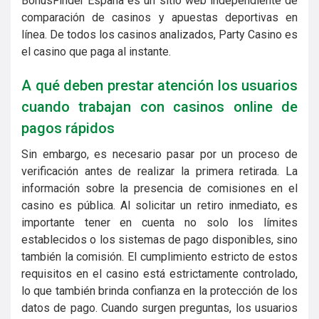
BonusFinder España es un sitio web independiente de
comparación de casinos y apuestas deportivas en
línea. De todos los casinos analizados, Party Casino es
el casino que paga al instante.
A qué deben prestar atención los usuarios
cuando trabajan con casinos online de
pagos rápidos
Sin embargo, es necesario pasar por un proceso de
verificación antes de realizar la primera retirada. La
información sobre la presencia de comisiones en el
casino es pública. Al solicitar un retiro inmediato, es
importante tener en cuenta no solo los límites
establecidos o los sistemas de pago disponibles, sino
también la comisión. El cumplimiento estricto de estos
requisitos en el casino está estrictamente controlado,
lo que también brinda confianza en la protección de los
datos de pago. Cuando surgen preguntas, los usuarios