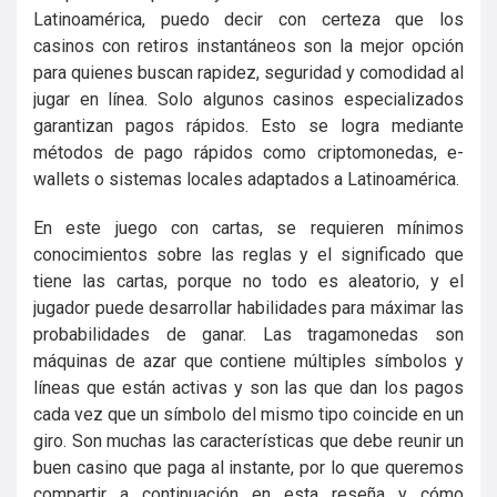
Latinoamérica, puedo decir con certeza que los
casinos con retiros instantáneos son la mejor opción
para quienes buscan rapidez, seguridad y comodidad al
jugar en línea. Solo algunos casinos especializados
garantizan pagos rápidos. Esto se logra mediante
métodos de pago rápidos como criptomonedas, e-
wallets o sistemas locales adaptados a Latinoamérica.
En este juego con cartas, se requieren mínimos
conocimientos sobre las reglas y el significado que
tiene las cartas, porque no todo es aleatorio, y el
jugador puede desarrollar habilidades para máximar las
probabilidades de ganar. Las tragamonedas son
máquinas de azar que contiene múltiples símbolos y
líneas que están activas y son las que dan los pagos
cada vez que un símbolo del mismo tipo coincide en un
giro. Son muchas las características que debe reunir un
buen casino que paga al instante, por lo que queremos
compartir a continuación en esta reseña y cómo