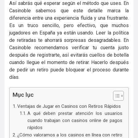
Así sabrás qué esperar según el método que uses. En
Casinoble sabemos que este detalle marca la
diferencia entre una experiencia fluida y una frustrante.
Es un truco sencillo, pero efectivo, que muchos
jugadores en España ya están usando. Leer la política
de retiradas te ahorrará sorpresas desagradables. En
Casinoble recomendamos verificar tu cuenta justo
después de registrarte, así evitarás cuellos de botella
cuando llegue el momento de retirar. Hacerlo después
de pedir un retiro puede bloquear el proceso durante
días.
Mục lục
Ventajas de Jugar en Casinos con Retiros Rápidos
A qué deben prestar atención los usuarios
cuando trabajan con casinos online de pagos
rápidos
¿Cómo valoramos a los casinos en línea con retiro