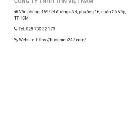
CÔNG TY TNHH THN VIỆT NAM
Văn phòng: 169/24 đường số 4, phường 16, quận Gò Vấp,
TPHCM
Tel: 028 730 32 179
Website: https://banghieu247.com/