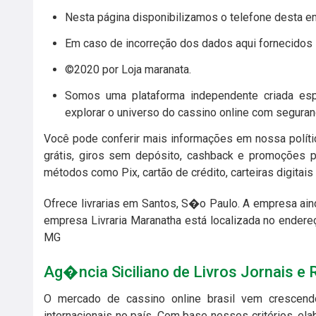
Nesta página disponibilizamos o telefone desta em
Em caso de incorreção dos dados aqui fornecidos so
©2020 por Loja maranata.
Somos uma plataforma independente criada esp
explorar o universo do cassino online com seguran
Você pode conferir mais informações em nossa polític
grátis, giros sem depósito, cashback e promoções pa
métodos como Pix, cartão de crédito, carteiras digitais 
Ofrece livrarias em Santos, S�o Paulo. A empresa ainda
empresa Livraria Maranatha está localizada no endere
MG
Ag�ncia Siciliano de Livros Jornais e 
O mercado de cassino online brasil vem crescend
internacionais no país. Com base nesses critérios, el