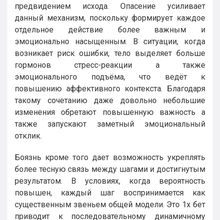
предвидением исхода. Опасение усиливает
данный механизм, поскольку формирует каждое
отдельное действие более важным и
эмоционально насыщенным. В ситуации, когда
возникает риск ошибки, тело выделяет больше
гормонов стресс-реакции а также
эмоционального подъёма, что ведёт к
повышению аффективного контекста. Благодаря
такому сочетанию даже довольно небольшие
изменения обретают повышенную важность а
также запускают заметный эмоциональный
отклик.
Боязнь кроме того дает возможность укреплять
более тесную связь между шагами и достигнутым
результатом. В условиях, когда вероятность
повышен, каждый шаг воспринимается как
существенным звеньем общей модели. Это 1х бет
приводит к последовательному динамичному