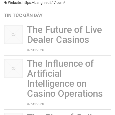
Website: https://banghieu247.com/
TIN TỨC GẦN ĐÂY
The Future of Live
Dealer Casinos
07/08/2026
The Influence of
Artificial
Intelligence on
Casino Operations
07/08/2026