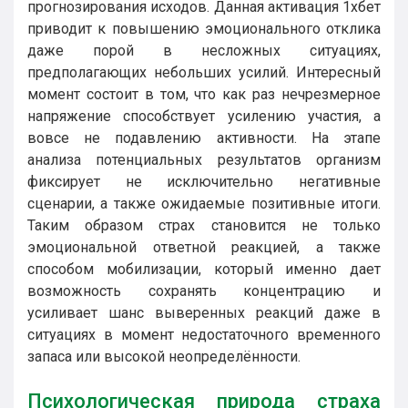
прогнозирования исходов. Данная активация 1хбет
приводит к повышению эмоционального отклика
даже порой в несложных ситуациях,
предполагающих небольших усилий. Интересный
момент состоит в том, что как раз нечрезмерное
напряжение способствует усилению участия, а
вовсе не подавлению активности. На этапе
анализа потенциальных результатов организм
фиксирует не исключительно негативные
сценарии, а также ожидаемые позитивные итоги.
Таким образом страх становится не только
эмоциональной ответной реакцией, а также
способом мобилизации, который именно дает
возможность сохранять концентрацию и
усиливает шанс выверенных реакций даже в
ситуациях в момент недостаточного временного
запаса или высокой неопределённости.
Психологическая природа страха