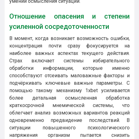
умений осмысления ситуации.
Отношение опасения и степени
усиленной сосредоточенности
В момент, когда возникает возможность ошибки,
концентрация почти сразу фокусируется на
наиболее важных аспектах текущего действия.
Страх включает системы избирательного
обработки информации, которые именно
способствуют отсеивать маловажные факторы и
подчёркивать ключевые важные параметры. С
помощью такому механизму 1xbet усиливается
более детальная осмысленная обработка
краткосрочной мнемической системы, что
облегчает анализ возможных вариантов реакций
одновременно предвидение последствий. В
ситуации повышенного психологического
напряжения организм пытается снизить